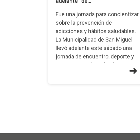
adelante” de...
Fue una jornada para concientizar
sobre la prevención de
adicciones y hábitos saludables.
La Municipalidad de San Miguel
llevó adelante este sábado una
jornada de encuentro, deporte y
concientización en la Plaza San
Ignacio, ubicada en Pichincha y
H�