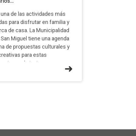
rios...
 una de las actividades más
ndas para disfrutar en familia y
rca de casa. La Municipalidad
 San Miguel tiene una agenda
ena de propuestas culturales y
creativas para estas
caciones de invierno en
stintos espacios del distrito. En
te mar