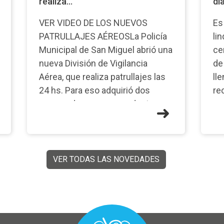
realiza...
dia
VER VIDEO DE LOS NUEVOS
Es
PATRULLAJES AÉREOSLa Policía
li
Municipal de San Miguel abrió una
ce
nueva División de Vigilancia
de
Aérea, que realiza patrullajes las
ll
24 hs. Para eso adquirió dos
re
nuevos drones, que se destacan
va
por su avanzada tecnología con
di
Inteli
es
VER TODAS LAS NOVEDADES