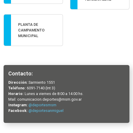
PLANTA DE
CAMPAMENTO
MUNICIPAL
Contacto:
Dirección:
Sarmiento 1551
Teléfono:
6091-7140 (Int 3)
Horario:
Lunes a viernes de 8:00 a 14:00 hs.
Mail: comunicacion.deportes@msm.gov.ar
Instagram:
@deportesmsm
Facebook:
@deportesanmiguel