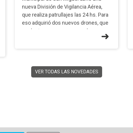
nueva División de Vigilancia Aérea,
que realiza patrullajes las 24 hs. Para
eso adquirió dos nuevos drones, que
se destacan por su avanzada
tecnología con Inteli
VER TODAS LAS NOVEDADES