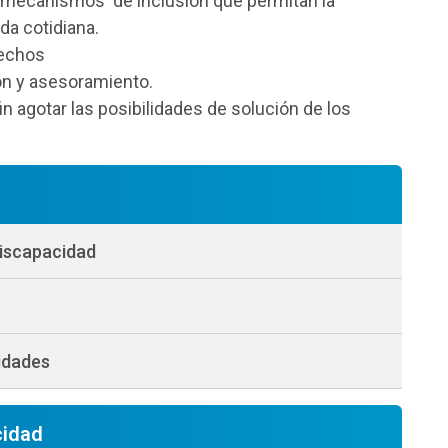
de mecanismos de inclusión que permitan la
ida cotidiana.
rechos
ón y asesoramiento.
in agotar las posibilidades de solución de los
Discapacidad
idades
cidad