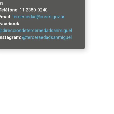
hs.
Teléfono
: 11 2380-0240
Email
:
terceraedad@msm.gov.ar
Facebook
:
@direcciondeterceraedadsanmiguel
Instagram
:
@terceraedadsanmiguel