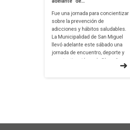
adelante” de...
Fue una jornada para concientizar
sobre la prevención de
adicciones y hábitos saludables.
La Municipalidad de San Miguel
llevó adelante este sábado una
jornada de encuentro, deporte y
concientización en la Plaza San
Ignacio, ubicada en Pichincha y
H�