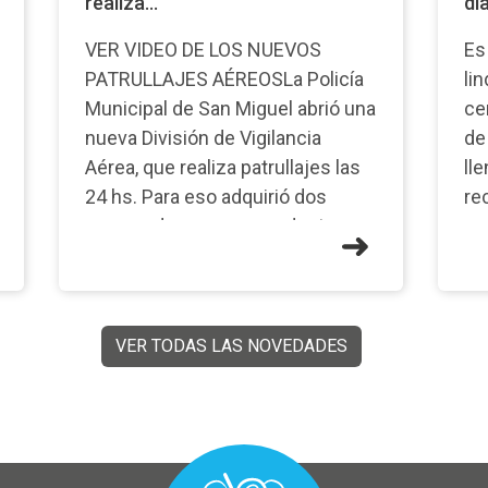
realiza...
dia
VER VIDEO DE LOS NUEVOS
Es
PATRULLAJES AÉREOSLa Policía
li
Municipal de San Miguel abrió una
ce
nueva División de Vigilancia
de
Aérea, que realiza patrullajes las
ll
24 hs. Para eso adquirió dos
re
nuevos drones, que se destacan
va
por su avanzada tecnología con
di
Inteli
es
VER TODAS LAS NOVEDADES