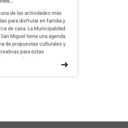
rios...
 una de las actividades más
ndas para disfrutar en familia y
rca de casa. La Municipalidad
 San Miguel tiene una agenda
ena de propuestas culturales y
creativas para estas
caciones de invierno en
stintos espacios del distrito. En
te mar