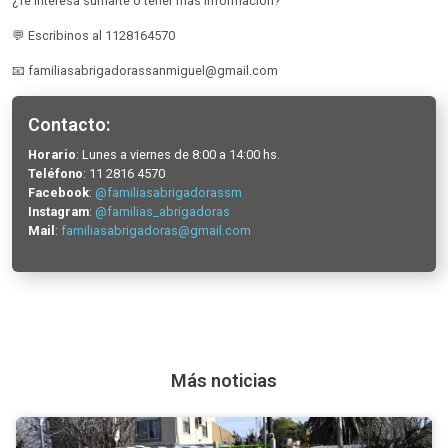
¿Te interesa sumarte o tener más información?
💬 Escribinos al 1128164570
📧 familiasabrigadorassanmiguel@gmail.com
Contacto:
Horario
: Lunes a viernes de 8:00 a 14:00 hs.
Teléfono
: 11 2816 4570
Facebook
:
@familiasabrigadorassm
Instagram
:
@familias_abrigadoras
Mail
:
familiasabrigadoras@gmail.com
Más noticias