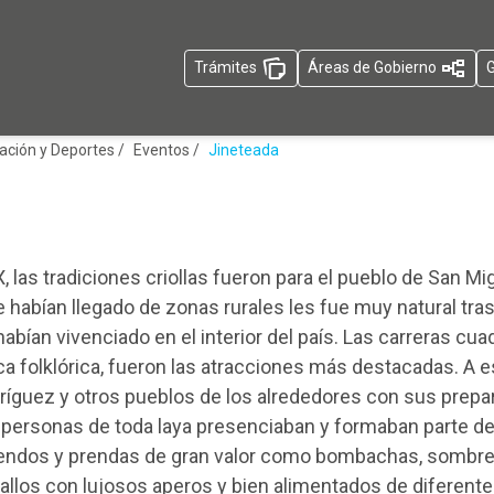
Trámites
Áreas de Gobierno
G
ación y Deportes /
Eventos /
Jineteada
X, las tradiciones criollas fueron para el pueblo de San Mi
 habían llegado de zonas rurales les fue muy natural tra
abían vivenciado en el interior del país. Las carreras cua
a folklórica, fueron las atracciones más destacadas. A e
odríguez y otros pueblos de los alrededores con sus prep
 personas de toda laya presenciaban y formaban parte d
endos y prendas de gran valor como bombachas, sombrero
ballos con lujosos aperos y bien alimentados de diferent