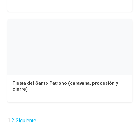
Fiesta del Santo Patrono (caravana, procesión y
cierre)
Paginación
1
2
Siguiente
de