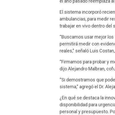
el año pasado reemplaza al 
El sistema incorporó recien
ambulancias, para medir res
trabajar en vivo dentro del
“Buscamos usar mejor los r
permitirá medir con evidenci
reales,” señaló Luis Costan
“Firmamos para probar y me
dijo Alejandro Malbran, cof
“Si demostramos que podemo
sistema,” agregó el Dr. Ale
¿En qué se destaca la inno
disponibilidad para urgenci
personal y presupuesto. Por