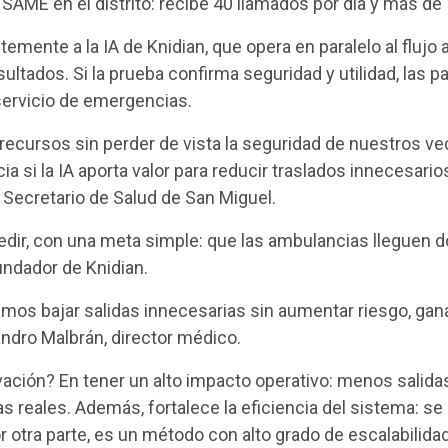
SAME en el distrito: recibe 40 llamados por día y más de
temente a la IA de Knidian, que opera en paralelo al flujo 
ultados. Si la prueba confirma seguridad y utilidad, las 
 servicio de emergencias.
ecursos sin perder de vista la seguridad de nuestros ve
a si la IA aporta valor para reducir traslados innecesario
, Secretario de Salud de San Miguel.
dir, con una meta simple: que las ambulancias lleguen d
undador de Knidian.
s bajar salidas innecesarias sin aumentar riesgo, gana
jandro Malbrán, director médico.
vación? En tener un alto impacto operativo: menos salid
as reales. Además, fortalece la eficiencia del sistema: se
 otra parte, es un método con alto grado de escalabilida