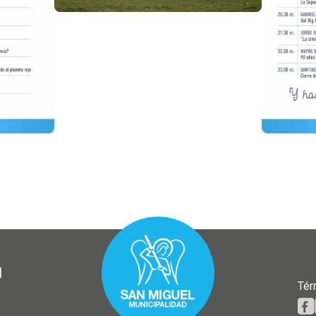
l
Tér