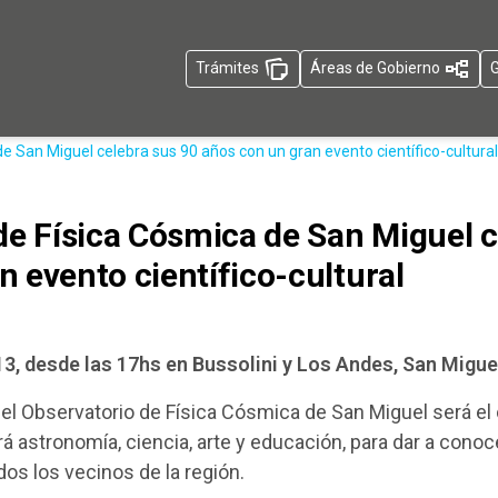
Trámites
Áreas de Gobierno
G
de San Miguel celebra sus 90 años con un gran evento científico-cultural
 de Física Cósmica de San Miguel 
 evento científico-cultural
13, desde las 17hs en Bussolini y Los Andes, San Migue
 el Observatorio de Física Cósmica de San Miguel será el
drá astronomía, ciencia, arte y educación, para dar a con
odos los vecinos de la región.