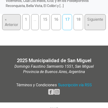
Vicentinos, Club Los Indios, IOSE y en los Polideportivos
Reconquista, Bella Vista, El Colibrí y […]
«
1
…
15
16
17
18
Siguiente
Anterior
»
2025 Municipalidad de San Miguel
Domingo Faustino Sarmiento 1551, San Miguel
Provincia de Buenos Aires, Argentina
Términos y Condiciones
|
Suscripción vía RSS