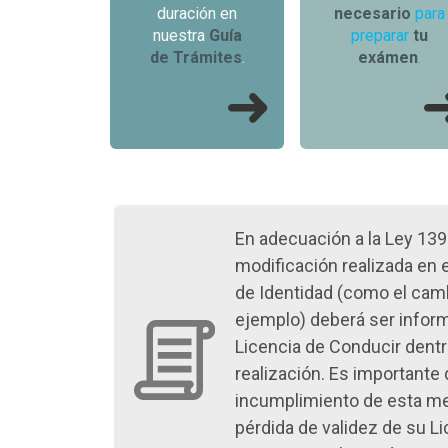
duración en
necesario
para
nuestra
Guía
preparar
tu
de Trámites
.
exámen
.
En adecuación a la Ley 13
modificación realizada en
de Identidad (como el camb
ejemplo) deberá ser inform
Licencia de Conducir dentr
realización. Es importante 
incumplimiento de esta med
pérdida de validez de su Li