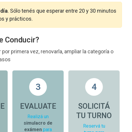
 día
. Sólo tenés que esperar entre 20 y 30 minutos
s y prácticos.
de Conducir?
por primera vez, renovarla, ampliar la categoría o
pasos
3
4
TE
EVALUATE
SOLICITÁ
TU TURNO
Realizá un
simulacro de
Reservá tu
exámen
para