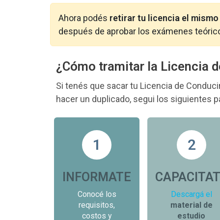
Ahora podés
retirar tu licencia el mismo
después de aprobar los exámenes teórico
¿Cómo tramitar la Licencia 
Si tenés que sacar tu Licencia de Conducir 
hacer un duplicado, segui los siguientes 
1
2
INFORMATE
CAPACITA
Conocé los
Descargá el
requisitos,
material de
costos y
estudio