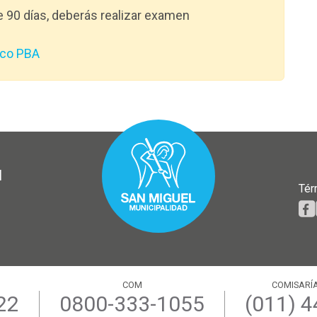
e 90 días, deberás realizar examen
ico PBA
l
Tér
COM
COMISARÍA
22
0800-333-1055
(011) 