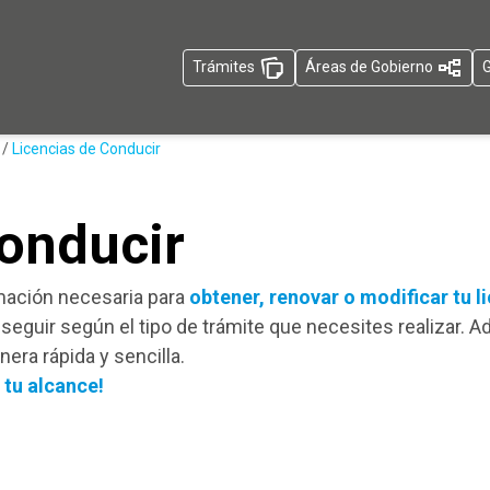
Trámites
Áreas de Gobierno
G
/
Licencias de Conducir
Conducir
rmación necesaria para
obtener, renovar o modificar tu l
seguir según el tipo de trámite que necesites realizar. A
nera rápida y sencilla.
 tu alcance!