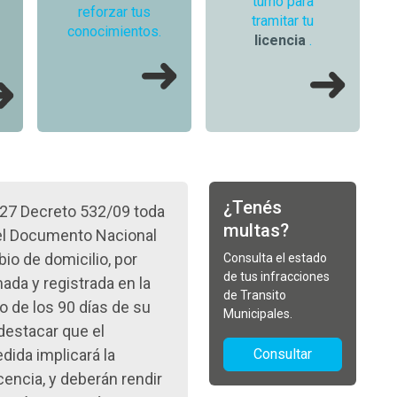
turno para
reforzar tus
tramitar tu
conocimientos.
licencia
.
¿Tenés
927 Decreto 532/09 toda
multas?
 el Documento Nacional
io de domicilio, por
Consulta el estado
de tus infracciones
ada y registrada en la
de Transito
o de los 90 días de su
Municipales.
destacar que el
ida implicará la
Consultar
cencia, y deberán rendir