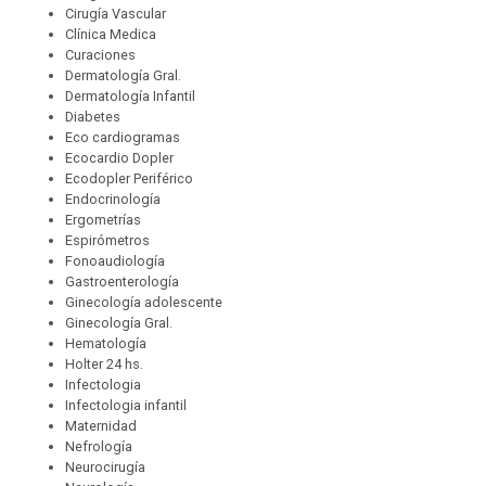
Cirugía Vascular
Clínica Medica
Curaciones
Dermatología Gral.
Dermatología Infantil
Diabetes
Eco cardiogramas
Ecocardio Dopler
Ecodopler Periférico
Endocrinología
Ergometrías
Espirómetros
Fonoaudiología
Gastroenterología
Ginecología adolescente
Ginecología Gral.
Hematología
Holter 24 hs.
Infectologia
Infectologia infantil
Maternidad
Nefrología
Neurocirugía