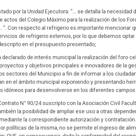
tado por la Unidad Ejecutora: “… se detalla la necesidad 
n de actos del Colegio Máximo para la realización de los Fo
 “. Con respecto al refrigerio es importante mencionar 
rvicios de refrigerio externos, por lo que debemos optar 
 descripto en el presupuesto presentado;
declarado de interés municipal la realización del foro c
 proyectos y objetivos principales e innovadores de la ge
tos sectores del Municipio a fin de informar a los ciudada
lan en el ámbito municipal exponiendo y presentando her
s idóneos para desenvolverse en los diferentes campos 
ontrato N° 90/24 suscripto con la Asociación Civil Facul
también la posibilidad de ampliar ese uso a otras depend
, mediante la correspondiente autorización y contratació
or políticas de la misma, no se permite el ingreso de alim
ión; QUE, en consecuencia, dado la conformidad del respo