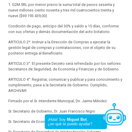
1. G2M SRL por menor precio la suma total de pesos sesenta y
nueve millones ciento noventa y tres mil cuatrocientos treinta y
nueve ($69.193.439,00)
Condición de pago, anticipo del 30% y saldo a 15 días, conforme
con sus ofertas y demás documentación del acto licitatorio.
ARTICULO 2º: Instruir a la Dirección de Compras a ejecutar la
gestión legal de compras y contrataciones, con el objeto de su
posterior entrega al Beneficiario.
ARTICULO 3°: El presente Decreto será refrendado por los señores
Secretarios de Seguridad, de Economía y Finanzas y de Gobierno.
ARTICULO 4°: Registrar, comunicar y publicar y para conocimiento y
cumplimiento, pase a la Secretaría de Gobierno. Cumplido,
ARCHIVAR.
Firmado por el Sr. Intendente Municipal, Dn. Jaime Méndez
Sr. Secretario de Gobierno, Dr. Juan Francisco Nigro
Sr. Secretario de Economía y Finanzas, Lic. Marcelo Conzi
Sr. Secretario de Seguridad, Dr. Héctor Nicolás Calvente