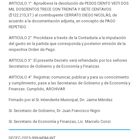
ARTICULO 1°: Apruébese la devolución de PESOS CIENTO VEITI DOS
MIL DOSCIENTOS TRECE CON TREINTA Y SIETE CENTAVOS.
($122.213,37.) al contribuyente CERRATO DIEGO NICOLÁS, de
acuerdo a la documentación adjunta, en concepto de PAGO
REPETIDO.
ARTICULO 2°: Procédase a través de la Contaduría a la imputación
del gasto en la partida que corresponda y posterior emisión de la
respectiva Orden de Pago.
ARTICULO 3°: El presente Decreto será refrendado por los señores
Secretarios de Gobierno y de Economía y Finanzas.
ARTICULO 4°: Registrar, comunicar, publicar y para su conocimiento
y cumplimiento, pase a las Secretarias de Gobierno y de Economía y
Finanzas. Cumplido, ARCHIVAR.
Firmado por el Sr. Intendente Municipal, Dn. Jaime Méndez
Sr. Secretario de Gobierno, Dr. Juan Francisco Nigro
Sr. Secretario de Economía y Finanzas, Lic. Marcelo Conzi
DECFC-2025-999-MSM-INT