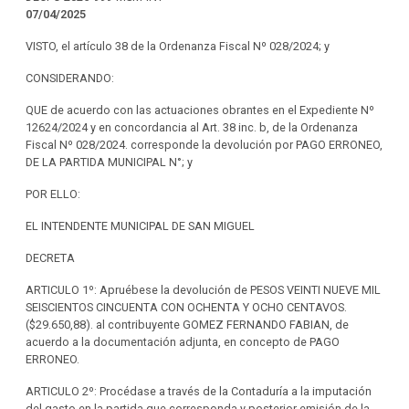
07/04/2025
VISTO, el artículo 38 de la Ordenanza Fiscal Nº 028/2024; y
CONSIDERANDO:
QUE de acuerdo con las actuaciones obrantes en el Expediente Nº
12624/2024 y en concordancia al Art. 38 inc. b, de la Ordenanza
Fiscal Nº 028/2024. corresponde la devolución por PAGO ERRONEO,
DE LA PARTIDA MUNICIPAL N°; y
POR ELLO:
EL INTENDENTE MUNICIPAL DE SAN MIGUEL
DECRETA
ARTICULO 1º: Apruébese la devolución de PESOS VEINTI NUEVE MIL
SEISCIENTOS CINCUENTA CON OCHENTA Y OCHO CENTAVOS.
($29.650,88). al contribuyente GOMEZ FERNANDO FABIAN, de
acuerdo a la documentación adjunta, en concepto de PAGO
ERRONEO.
ARTICULO 2º: Procédase a través de la Contaduría a la imputación
del gasto en la partida que corresponda y posterior emisión de la