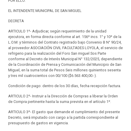
POR ELLO:
EL INTENDENTE MUNICIPAL DE SAN MIGUEL
DECRETA
ARTICULO 1º- Adjudicar, según requerimiento de la unidad
ejecutora, en forma directa conforme al art. 156º incs. 1° y 10º de la
L.O.M. y términos del Contrato registrado bajo Convenio B N° 90/24,
al proveedor ASOCIACIÓN CIVIL FACULTADES LOYOLA, el servicio de
refrigerio para la realización del Foro San miguel Sos Parte
conforme al Decreto de Interés Municipal N° 132/2025, dependiente
de la Coordinación de Prensa y Comunicación del Municipio de San
Miguel, en la suma total de Pesos Seis millones quinientos sesenta
y tres mil cuatrocientos con 00/100 ($6.563.400,00.-).
Condición de pago: dentro de los 30 días, fecha recepción factura.
ARTICULO 2º- Instruir a la Dirección de Compras a liberar la Orden
de Compra pertinente hasta la suma prevista en el artículo 1º.
ARTICULO 3º- El gasto que demande el cumplimiento del presente
Decreto, será imputado con cargo a la partida correspondiente al
presupuesto de gastos en vigencia.