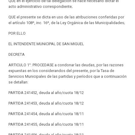
QUE en el ejercicio de tal delegación se hace necesario dictar el
acto administrativo correspondiente;
QUE el presente se dicta en uso de las atribuciones conferidas por
el artículo 108º, inc. 16º, de la Ley Orgánica de las Municipalidades;
POR ELLO
EL INTENDENTE MUNICIPAL DE SAN MIGUEL
DECRETA
ARTICULO 1°: PROCEDASE a condonar las deudas, por las razones
expuestas en los considerandos del presente, por la Tasa de
Servicios Municipales de las partidas y períodos que a continuación
se detallan:
PARTIDA 241452, deuda al año/cuota 18/12
PARTIDA 241453, deuda al año/cuota 18/12
PARTIDA 241454, deuda al año/cuota 18/11
PARTIDA 241455, deuda al año/cuota 18/11
PARTIDA 241456, deuda al año/cuota 18/11