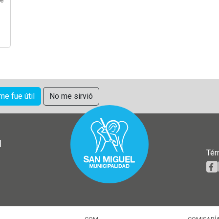
 me fue útil
No me sirvió
l
Tér