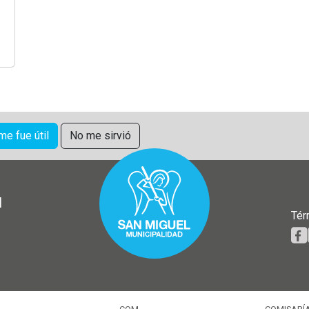
 me fue útil
No me sirvió
l
Tér