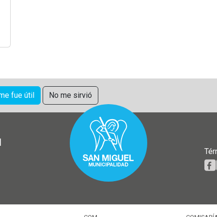
 me fue útil
No me sirvió
l
Tér