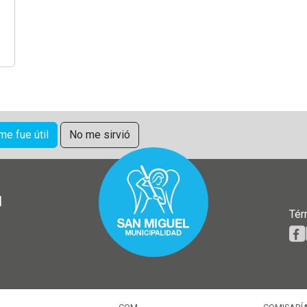
 me fue útil
No me sirvió
l
Tér